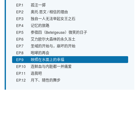
1
孤注一掷
2
奥托·思文 / 相信的理由
3
独自一人无法举起女王之石
4
记忆的旅路
5
参宿四（Betelgeuse）微笑的日子
6
艾力欧尔大森林的永久冻土
7
圣域的开始与，崩坏的开始
8
咆哮的再会
9
映照在水面上的幸福
10
连鲜血与内脏都一并痛爱
11
选我吧
12
月下、随性的舞步